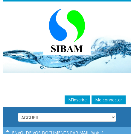
Cookies management panel
M'inscrire
Me connecter
LOI WARSMANN - FUITE APRES COMPTEUR - INFOS
PROCEDURE (
Voir...
)
ENVOI DE VOS DOCUMENTS PAR MAIL (
Voir...
)